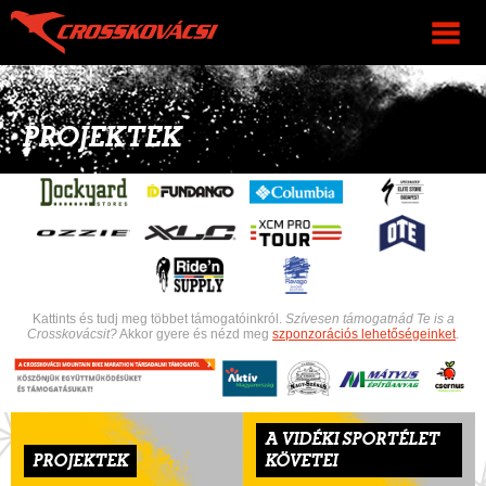
PROJEKTEK
Kattints és tudj meg többet támogatóinkról.
Szívesen támogatnád Te is a
Crosskovácsit?
Akkor gyere és nézd meg
szponzorációs lehetőségeinket
.
A VIDÉKI SPORTÉLET
PROJEKTEK
KÖVETEI