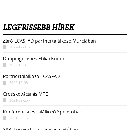
LEGFRISSEBB HÍREK
Záró ECASFAD partnertalálkozó Murciában
2022-12-31 -
Doppingellenes Etikai Kódex
2022-12-31 -
Partnertalálkozó ECASFAD
2022-12-08 -
Crosskovácsi és MTE
2021-09-15 -
Konferencia és találkozó Spoletoban
2021-09-15 -
SARU projektünk a görög sajtóban