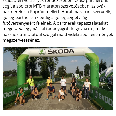
szabadtéri versenyek rendezésében. Olasz partnerünk
segít a spoletoi MTB maraton szervezésében, szlovák
partnereink a Poprád melletti Horál maratont szervezik,
görög partnereink pedig a görög szigetvilág
futóversenyeiért felelnek. A partnerek tapasztalataikat
megosztva egymással tananyagot dolgoznak ki, mely
hasznos útmutatóul szolgál majd vidéki sportesemények
megszervezéséhez.