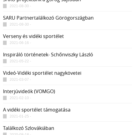
2021-08-30 -
SARU Partnertalálkozó Görögországban
2021-08-30 -
Verseny és vidéki sportélet
2021-06-16 -
Inspiráló történetek- Schőnviszky László
2021-05-22 -
Videó-Vidéki sportélet nagykövetei
2021-03-07 -
Interjúvideók (VOMGO)
2021-02-10 -
A vidéki sportélet támogatása
2021-01-25 -
Találkozó Szlovákiában
2020-08-18 -