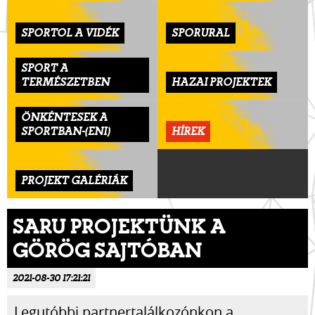
SPORTOL A VIDÉK
SPORURAL
SPORT A
TERMÉSZETBEN
HAZAI PROJEKTEK
ÖNKÉNTESEK A
SPORTBAN-(ENI)
HÍREK
PROJEKT GALÉRIÁK
SARU PROJEKTÜNK A
GÖRÖG SAJTÓBAN
2021-08-30 17:21:21
Legutóbbi partnertalálkozónkon a