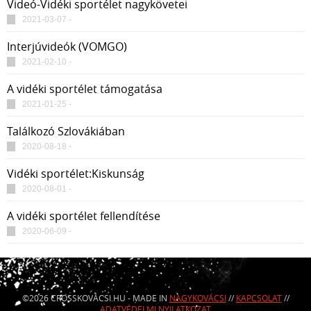
Videó-Vidéki sportélet nagykövetei
2021-03-07 -
Interjúvideók (VOMGO)
2021-02-10 -
A vidéki sportélet támogatása
2021-01-25 -
Találkozó Szlovákiában
2020-08-18 -
Vidéki sportélet:Kiskunság
2020-08-01 -
A vidéki sportélet fellendítése
2020-06-09 -
©2026 CROSSKOVÁCSI.HU - MADE IN
NAGYKOVÁCSI
//
KAPCSOLAT
//
ADATVÉDELMI NYILATKOZAT