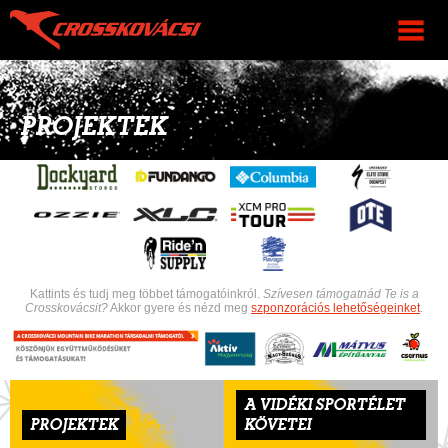
PROJEKTEK
Kattints és tudj meg többet támogatóinkról.
Szívesen támogatnád Te is a
Crosskovácsit?
Akkor gyere és nézd meg
szponzorációs lehetőségeinket
.
A VIDÉKI SPORTÉLET
PROJEKTEK
KÖVETEI