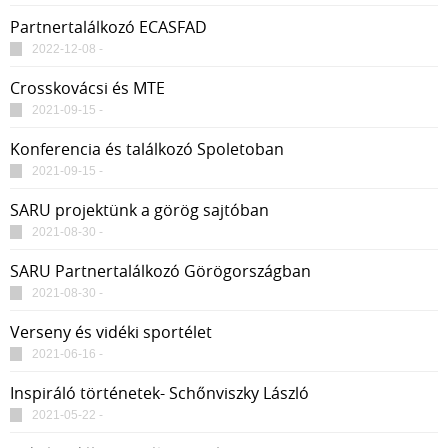
Partnertalálkozó ECASFAD
2022-12-08 -
Crosskovácsi és MTE
2021-09-15 -
Konferencia és találkozó Spoletoban
2021-09-15 -
SARU projektünk a görög sajtóban
2021-08-30 -
SARU Partnertalálkozó Görögországban
2021-08-30 -
Verseny és vidéki sportélet
2021-06-16 -
Inspiráló történetek- Schőnviszky László
2021-05-22 -