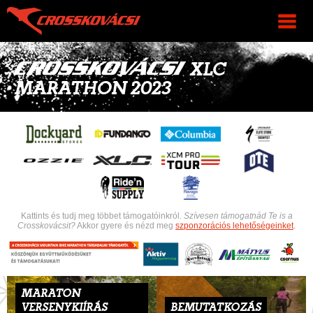
XLC
MARATHON 2023
Kattints és tudj meg többet támogatóinkról.
Szívesen támogatnád Te is a
Crosskovácsit?
Akkor gyere és nézd meg
szponzorációs lehetőségeinket
.
MARATON
VERSENYKIÍRÁS
BEMUTATKOZÁS