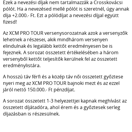
Ezek a nevezési díjak nem tartalmazzák a Crosskovácsi
pólót. Ha a nevezésed mellé pólót is szeretnél, úgy annak
díja +2.000.- Ft. Ezt a pólódíjat a nevezési díjjal együtt
fizesd!
Az XCM PRO TOUR versenysorozatnak azok a versenyzők
lehetnek a részesei, akik mindhárom versenyen
elindulnak és legalább kettőt eredményesen be is
fejeznek. A sorozat összetett értékelésében a három
versenyből kettőt teljesítők kerülnek fel az összetett
eredménylistára.
A hosszú táv férfi és a közép táv női összetett győztese
nyeri meg az XCM PRO TOUR bajnoki mezt és az ezzel
járól nettó 150.000.- Ft pénzdíjat.
A sorozat összetett 1-3 helyezettjei kapnak meghívást az
összetett díjátadóra, ahol érem és a győztesek serleg
díjazásban is részesülnek.