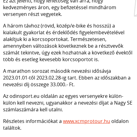
Ez azt jelenti, hogy lehetőség van arra, hogy
kedvezményes áron, egy befizetéssel mindhárom
versenyen részt vegyetek.
A három távhoz (rövid, közép/e-bike és hosszú) a
kialakult gyakorlat és érdeklődés figyelembevételével
alakítjuk ki a korcsoportokat. Természetesen,
amennyiben változások következnek be a résztvevők
számát tekintve, úgy ezek hozhatnak a következő évektől
több és esetleg kevesebb korcsoportot is.
A marathon sorozat második nevezési idősávja
2023.01.01-től 2023.02.28-ig tart. Ebben az időszakban a
nevezési díj összege 33.000.- Ft.
Az odinsport.eu oldalán az egyes versenyekre külön-
külön kell nevezni, ugyanakkor a nevezési díjat a Nagy SE
számlaszámára kell utalni.
Részletes információkat a
www.xcmprotour.hu
oldalon
találtok.