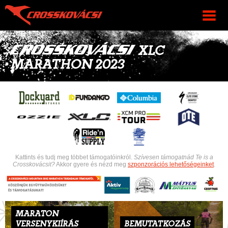
XLC
MARATHON 2023
Kattints és tudj meg többet támogatóinkról.
Szívesen támogatnád Te is a
Crosskovácsit?
Akkor gyere és nézd meg
szponzorációs lehetőségeinket
.
MARATON
VERSENYKIÍRÁS
BEMUTATKOZÁS